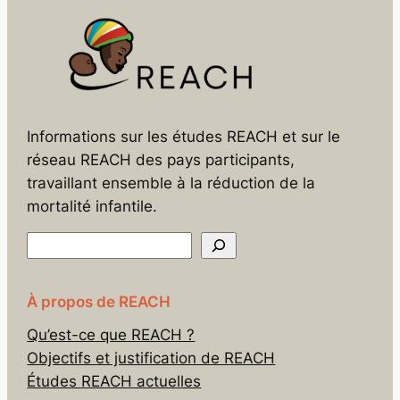
Informations sur les études REACH et sur le
réseau REACH des pays participants,
travaillant ensemble à la réduction de la
mortalité infantile.
R
e
c
h
À propos de REACH
e
Qu’est-ce que REACH ?
r
Objectifs et justification de REACH
c
h
Études REACH actuelles
e