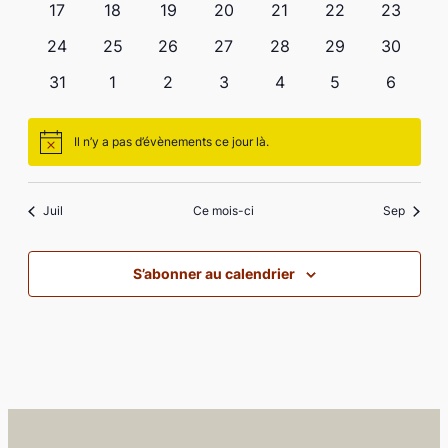
0
0
0
0
0
0
0
17
18
19
20
21
22
23
évènements
évènements
évènements
évènements
évènements
évènements
évèneme
0
0
0
0
0
0
0
24
25
26
27
28
29
30
évènements
évènements
évènements
évènements
évènements
évènements
évèneme
0
0
0
0
0
0
0
31
1
2
3
4
5
6
évènements
évènements
évènements
évènements
évènements
évènements
évènem
Il n’y a pas d’évènements ce jour là.
Notice
Juil
Ce mois-ci
Sep
S’abonner au calendrier