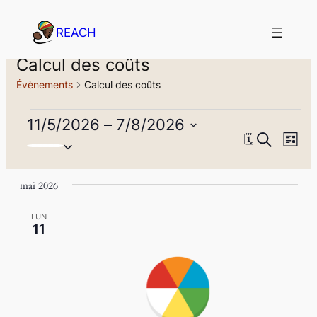
REACH
Calcul des coûts
Évènements
Calcul des coûts
Évènements
11/5/2026
 – 
7/8/2026
Reche
Nav
Recherche
🗓
Sélectionnez
Liste
de
et
une
vue
date.
naviga
mai 2026
Évè
de
LUN
11
vues
Évène