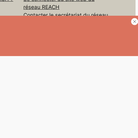
réseau REACH
Contacter le secrétariat du réseau
CH
REACH
Financement et administration