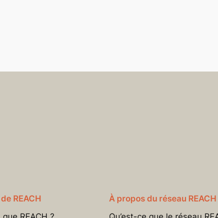
 de REACH
À propos du réseau REACH
e que REACH ?
Qu’est-ce que le réseau RE