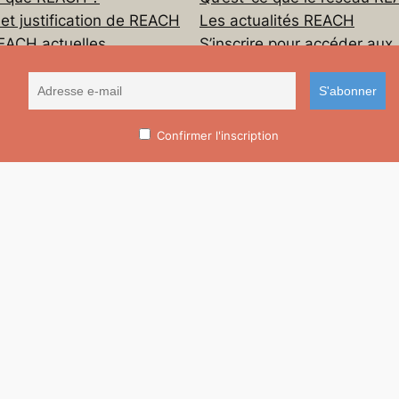
 et justification de REACH
Les actualités REACH
EACH actuelles
S’inscrire pour accéder aux
ressources du réseau REA
Confirmer l'inscription