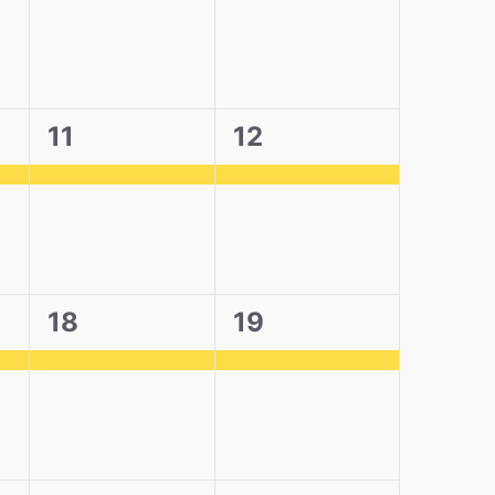
1
1
11
12
,
évènement,
évènement,
1
1
18
19
,
évènement,
évènement,