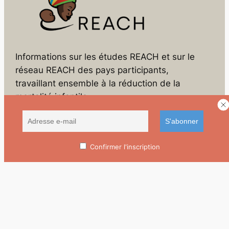
Informations sur les études REACH et sur le
réseau REACH des pays participants,
travaillant ensemble à la réduction de la
mortalité infantile.
R
e
c
Confirmer l'inscription
h
À propos de REACH
e
Qu’est-ce que REACH ?
r
Objectifs et justification de REACH
c
h
Études REACH actuelles
e
r
À propos du réseau REACH